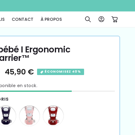
Connexion
Panier
IS
CONTACT
À PROPOS
bébé I Ergonomic
arrier™
€
Prix
45,90 €
ÉCONOMISEZ 40%
l
promotionnel
sponible en stock.
GRIS