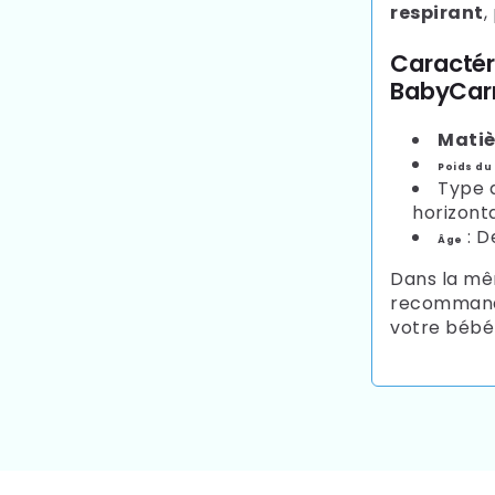
respirant
,
Caractér
BabyCar
Matiè
Poids du
Type d
horizont
: D
Âge
Dans la mê
recommand
votre bébé 