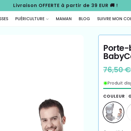
Livraison OFFERTE à partir de 39 EUR 🚚 !
SSES
PUÉRICULTURE
MAMAN
BLOG
SUIVRE MON COL
Porte-
BabyC
Prix
76,50 
habitue
Produit di
COULEUR