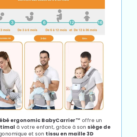
ébé ergonomic BabyCarrier™
offre un
ptimal
à votre enfant, grâce à son
siège de
gonomique et son
tissu en maille 3D