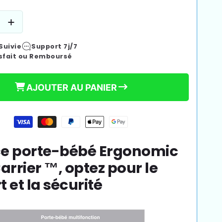
Augmenter
la
Suivie
Support 7j/7
quantité
sfait ou Remboursé
de
Porte-
bébé
AJOUTER AU PANIER
I
ic
Ergonomic
rier™
BabyCarrier™
ce porte-bébé Ergonomic
arrier
™, optez pour le
t et la sécurité