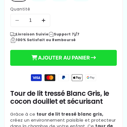
Quantité
Réduire
Augmenter
la
la
Livraison Suivie
Support 7j/7
quantité
quantité
100% Satisfait ou Remboursé
de
de
Tour
Tour
de
de
AJOUTER AU PANIER
lit
lit
tressé
tressé
blanc
blanc
Moyens
gris
gris
de
-
-
paiement
Tresse
Tresse
Tour de lit tressé Blanc Gris, le
de
de
cocon douillet et sécurisant
lit
lit
3
3
brins
brins
Grâce à ce
tour de lit tressé blanc gris,
créez un environnement paisible et protecteur
dans la chambre de votre enfant. Ce
tour de