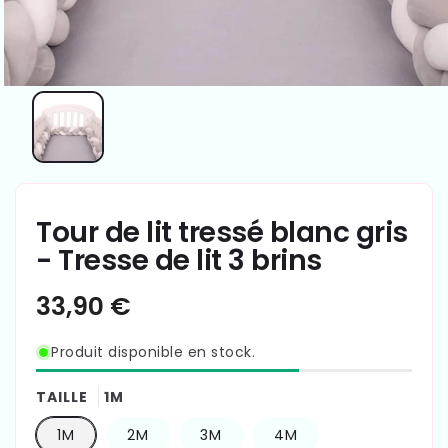
Tour de lit tressé blanc gris
- Tresse de lit 3 brins
Prix
33,90 €
habituel
Produit disponible en stock.
TAILLE
1M
1M
2M
3M
4M