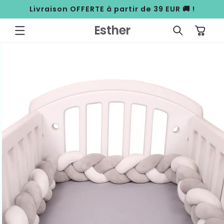
ET
Livraison OFFERTE à partir de 39 EUR 🚚 !
PASSER
AU
CONTENU
Esther
Panier
PASSER AUX
INFORMATIONS
PRODUITS